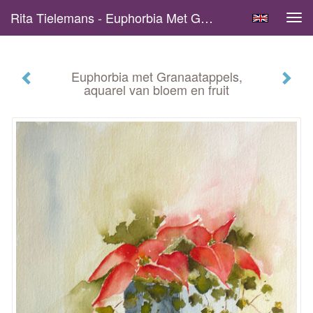
Rita Tielemans - Euphorbia Met Granaatappels, Aquarel Van Bloem En Fruit
Tog
navi
Euphorbia met Granaatappels,
aquarel van bloem en fruit