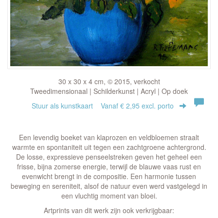
30 x 30 x 4 cm, © 2015, verkocht
Tweedimensionaal | Schilderkunst | Acryl | Op doek
Stuur als kunstkaart
Vanaf € 2,95 excl. porto
Een levendig boeket van klaprozen en veldbloemen straalt
warmte en spontaniteit uit tegen een zachtgroene achtergrond.
De losse, expressieve penseelstreken geven het geheel een
frisse, bijna zomerse energie, terwijl de blauwe vaas rust en
evenwicht brengt in de compositie. Een harmonie tussen
beweging en sereniteit, alsof de natuur even werd vastgelegd in
een vluchtig moment van bloei.
Artprints van dit werk zijn ook verkrijgbaar: