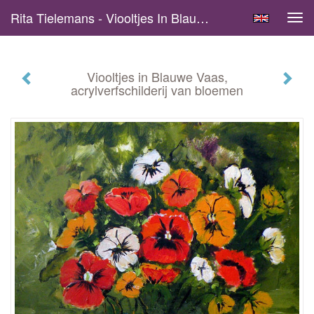
Rita Tielemans - Viooltjes In Blauwe Vaas, Acrylverfschilderij Van Bloemen
Tog
navi
Viooltjes in Blauwe Vaas,
acrylverfschilderij van bloemen