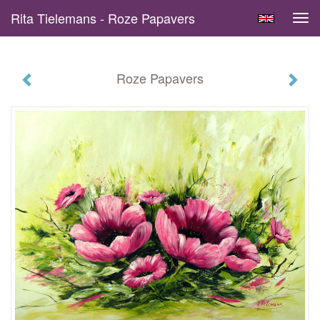
Rita Tielemans - Roze Papavers
Tog
navi
Roze Papavers