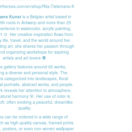
artheroes.com/en/shop/Rita-Tielemans-K
mans Kunst
is a Belgian artist based in
ith roots in Antwerp and more than 25
erience in watercolor, acrylic painting,
rt 🎨. Her creative inspiration flows from
y life, travel, and the world around her.
ting art, she shares her passion through
nd organizing workshops for aspiring
artists and art lovers 🌍.
ne gallery features around 60 works,
g a diverse and personal style. The
 is categorized into landscapes, floral
l portraits, abstract works, and people.
k reveals her attention to atmosphere,
natural harmony 🌸. Her use of color is
soft, often evoking a peaceful, dreamlike
quality.
rks can be ordered in a wide range of
 as high-quality canvas, framed prints
 posters, or even non-woven wallpaper