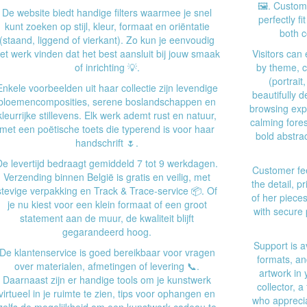
🖼️. Custom
De website biedt handige filters waarmee je snel
perfectly f
kunt zoeken op stijl, kleur, formaat en oriëntatie
both 
(staand, liggend of vierkant). Zo kun je eenvoudig
et werk vinden dat het best aansluit bij jouw smaak
Visitors can 
of inrichting 💡.
by theme, c
(portrait
Enkele voorbeelden uit haar collectie zijn levendige
beautifully 
bloemencomposities, serene boslandschappen en
browsing expe
kleurrijke stillevens. Elk werk ademt rust en natuur,
calming fores
met een poëtische toets die typerend is voor haar
bold abstrac
handschrift 🌷.
De levertijd bedraagt gemiddeld 7 tot 9 werkdagen.
Customer fee
Verzending binnen België is gratis en veilig, met
the detail, p
stevige verpakking en Track & Trace-service 📦. Of
of her pieces
je nu kiest voor een klein formaat of een groot
with secure 
statement aan de muur, de kwaliteit blijft
gegarandeerd hoog.
Support is a
De klantenservice is goed bereikbaar voor vragen
formats, an
over materialen, afmetingen of levering 📞.
artwork in 
Daarnaast zijn er handige tools om je kunstwerk
collector, a
virtueel in je ruimte te zien, tips voor ophangen en
who apprecia