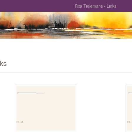
Rita Tielemans
Links
nks