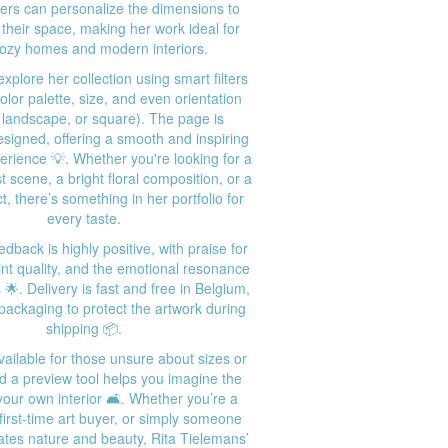
ers can personalize the dimensions to
it their space, making her work ideal for
cozy homes and modern interiors.
explore her collection using smart filters
olor palette, size, and even orientation
, landscape, or square). The page is
designed, offering a smooth and inspiring
rience 💡. Whether you're looking for a
t scene, a bright floral composition, or a
t, there’s something in her portfolio for
every taste.
dback is highly positive, with praise for
rint quality, and the emotional resonance
 🌟. Delivery is fast and free in Belgium,
packaging to protect the artwork during
shipping 📦.
vailable for those unsure about sizes or
d a preview tool helps you imagine the
your own interior 🛋️. Whether you’re a
 first-time art buyer, or simply someone
tes nature and beauty, Rita Tielemans’