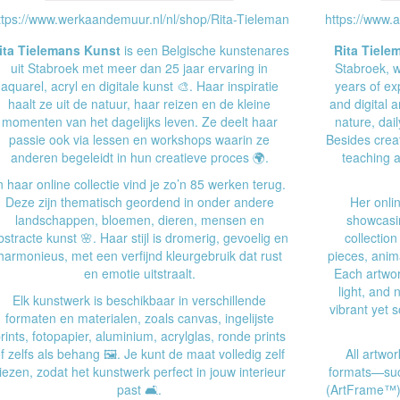
ttps://www.werkaandemuur.nl/nl/shop/Rita-Tieleman
https://www.
ita Tielemans Kunst
is een Belgische kunstenares
Rita Tiele
uit Stabroek met meer dan 25 jaar ervaring in
Stabroek, w
aquarel, acryl en digitale kunst 🎨. Haar inspiratie
years of exp
haalt ze uit de natuur, haar reizen en de kleine
and digital a
momenten van het dagelijks leven. Ze deelt haar
nature, dail
passie ook via lessen en workshops waarin ze
Besides crea
anderen begeleidt in hun creatieve proces 🌍.
teaching a
n haar online collectie vind je zo’n 85 werken terug.
Deze zijn thematisch geordend in onder andere
Her onli
landschappen, bloemen, dieren, mensen en
showcasin
bstracte kunst 🌸. Haar stijl is dromerig, gevoelig en
collection
harmonieus, met een verfijnd kleurgebruik dat rust
pieces, anima
en emotie uitstraalt.
Each artwor
light, and 
Elk kunstwerk is beschikbaar in verschillende
vibrant yet 
formaten en materialen, zoals canvas, ingelijste
rints, fotopapier, aluminium, acrylglas, ronde prints
f zelfs als behang 🖼️. Je kunt de maat volledig zelf
All artwo
iezen, zodat het kunstwerk perfect in jouw interieur
formats—such
past 🛋️.
(ArtFrame™),