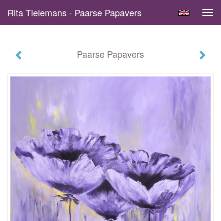
Rita Tielemans - Paarse Papavers
Tog
navi
Paarse Papavers