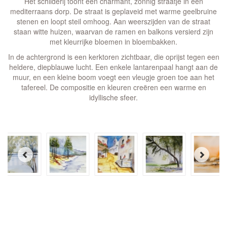
Het schilderij toont een charmant, zonnig straatje in een
mediterraans dorp. De straat is geplaveid met warme geelbruine
stenen en loopt steil omhoog. Aan weerszijden van de straat
staan witte huizen, waarvan de ramen en balkons versierd zijn
met kleurrijke bloemen in bloembakken.
In de achtergrond is een kerktoren zichtbaar, die oprijst tegen een
heldere, diepblauwe lucht. Een enkele lantarenpaal hangt aan de
muur, en een kleine boom voegt een vleugje groen toe aan het
tafereel. De compositie en kleuren creëren een warme en
idyllische sfeer.