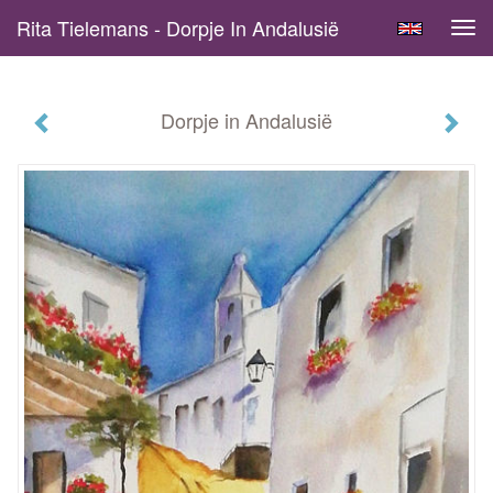
Rita Tielemans - Dorpje In Andalusië
Tog
navi
Dorpje in Andalusië