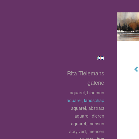
Rita Tielemans
galerie
aquarel, bloemen
aquarel, landschap
aquarel, abstract
aquarel, dieren
aquarel, mensen
acrylverf, mensen