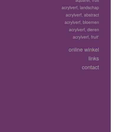
aquarel, fruit
acrylverf, landschap
acrylverf, abstract
acrylverf, bloemen
acrylverf, dieren
acrylverf, fruit'
online winkel
links
contact