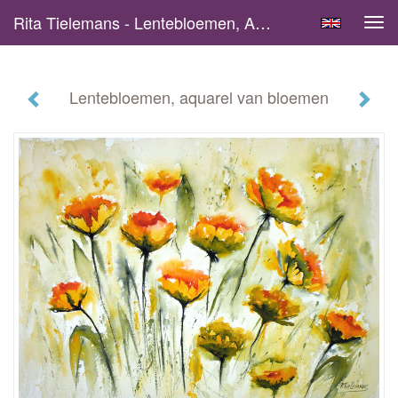
Rita Tielemans - Lentebloemen, Aquarel Van Bloemen
Tog
navi
Lentebloemen, aquarel van bloemen