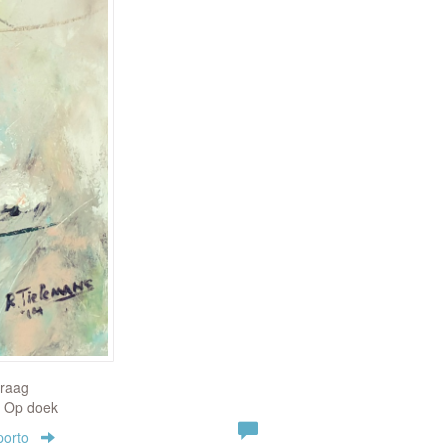
vraag
| Op doek
porto