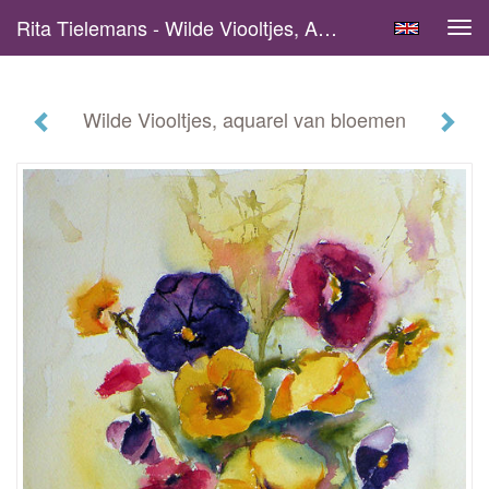
Rita Tielemans - Wilde Viooltjes, Aquarel Van Bloemen
Tog
navi
Wilde Viooltjes, aquarel van bloemen