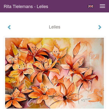
Rita Tielemans - Lelies
Tog
navi
Lelies