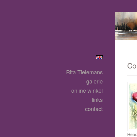
Co
Rita Tielemans
galerie
online winkel
links
contact
Reac