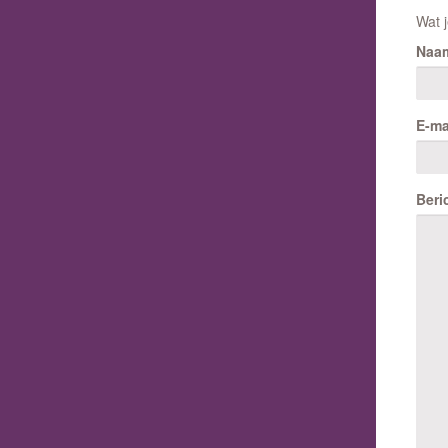
Wat j
Naa
E-ma
Beri