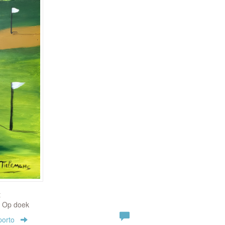
t
| Op doek
porto