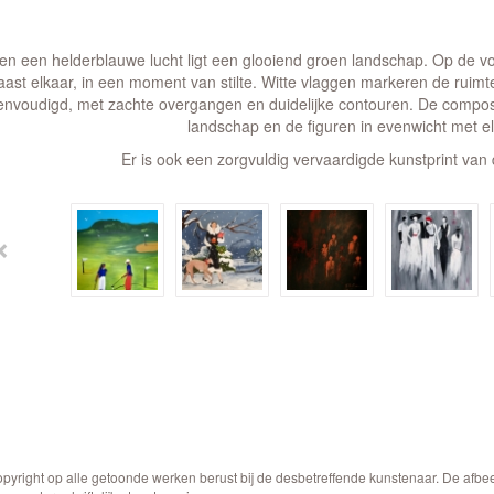
en een helderblauwe lucht ligt een glooiend groen landschap. Op de vo
aast elkaar, in een moment van stilte. Witte vlaggen markeren de ruimt
envoudigd, met zachte overgangen en duidelijke contouren. De composit
landschap en de figuren in evenwicht met el
Er is ook een zorgvuldig vervaardigde kunstprint van 
opyright op alle getoonde werken berust bij de desbetreffende kunstenaar. De afb