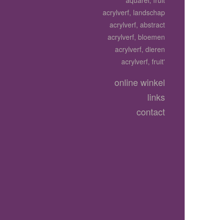
aquarel, fruit
acrylverf, landschap
acrylverf, abstract
acrylverf, bloemen
acrylverf, dieren
acrylverf, fruit'
online winkel
links
contact