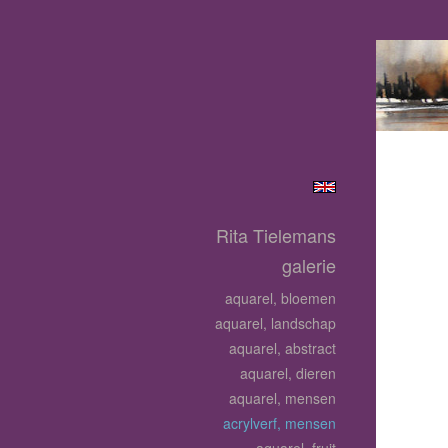
Rita Tielemans
galerie
aquarel, bloemen
aquarel, landschap
aquarel, abstract
aquarel, dieren
aquarel, mensen
acrylverf, mensen